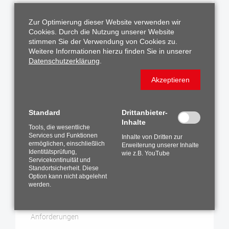
Zur Optimierung dieser Website verwenden wir
Cookies. Durch die Nutzung unserer Website
stimmen Sie der Verwendung von Cookies zu.
Performance Tuning
Weitere Informationen hierzu finden Sie in unserer
Datenschutzerklärung
.
Sicherstellung der erforderlichen Performance in
allen Anwendungsfällen
Akzeptieren
mehr erfahren
Standard
Drittanbieter-
Inhalte
Tools, die wesentliche
Services und Funktionen
Inhalte von Dritten zur
ermöglichen, einschließlich
Erweiterung unserer Inhalte
Identitätsprüfung,
wie z.B. YouTube
Servicekontinuität und
Standortsicherheit. Diese
Option kann nicht abgelehnt
werden.
Database Security
Sicherheitsoptionen optimal angepasst an Ihre
Anforderungen