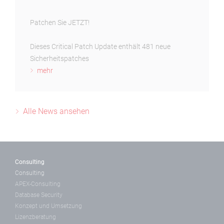
Patchen Sie JETZT!
Dieses Critical Patch Update enthält 481 neue
Sicherheitspatches
mehr
Alle News ansehen
Consulting
Consulting
APEX-Consulting
Database Security
Konzept und Umsetzung
Lizenzberatung