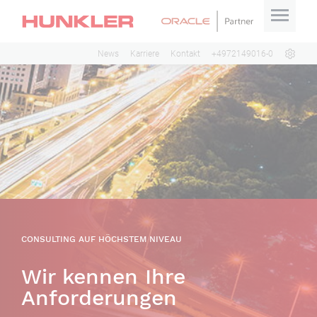
News
Karriere
Kontakt
+4972149016-0
CONSULTING AUF HÖCHSTEM NIVEAU
Wir kennen Ihre
Anforderungen