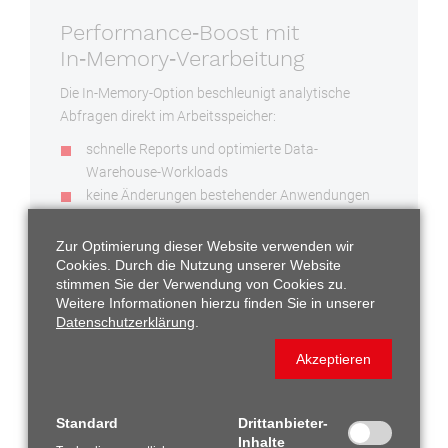
Performance‑Boost mit
In‑Memory‑Verarbeitung
Die In-Memory-Option beschleunigt analytische
Abfragen direkt im Arbeitsspeicher:
schnelle Reports und optimierte Data-
Warehouse-Workloads
keine Änderungen bestehender Anwendungen
nötig
Zur Optimierung dieser Website verwenden wir
Cookies. Durch die Nutzung unserer Website
stimmen Sie der Verwendung von Cookies zu.
Weitere Informationen hierzu finden Sie in unserer
Datenschutzerklärung
.
Proaktives Monitoring & Tuning
mit Management Packs
Akzeptieren
Die Management Packs bieten leistungsfähige
Werkzeuge für:
Standard
Drittanbieter-
Inhalte