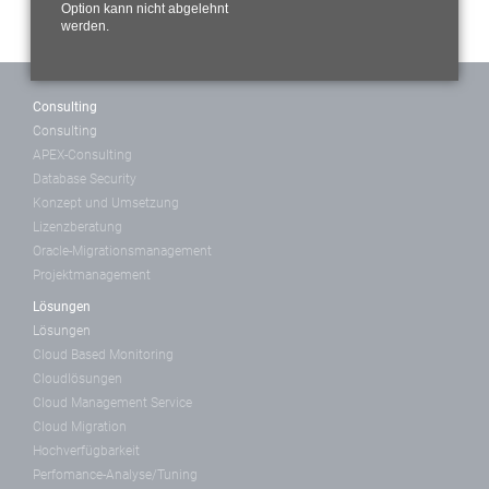
Option kann nicht abgelehnt
werden.
Consulting
Consulting
APEX-Consulting
Database Security
Konzept und Umsetzung
Lizenzberatung
Oracle-Migrationsmanagement
Projektmanagement
Lösungen
Lösungen
Cloud Based Monitoring
Cloudlösungen
Cloud Management Service
Cloud Migration
Hochverfügbarkeit
Perfomance-Analyse/Tuning