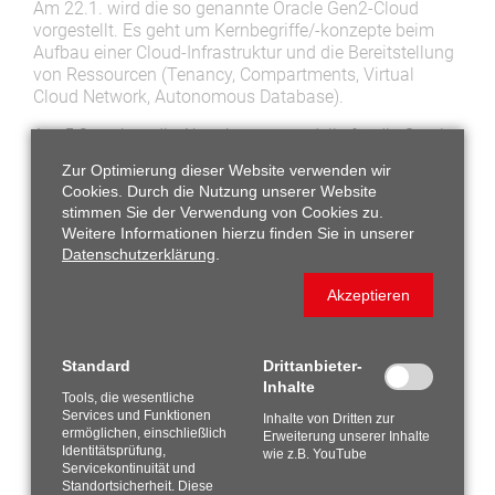
Am 22.1. wird die so genannte Oracle Gen2-Cloud
vorgestellt. Es geht um Kernbegriffe/-konzepte beim
Aufbau einer Cloud-Infrastruktur und die Bereitstellung
von Ressourcen (Tenancy, Compartments, Virtual
Cloud Network, Autonomous Database).
Am 5.2.
stehen die Abrechnungsmodelle für die Oracle
Cloud im Fokus: Wie können die Services
Zur Optimierung dieser Website verwenden wir
bedarfsgerecht genutzt werden und wo liegen die
Cookies. Durch die Nutzung unserer Website
Unterschiede zur On-Premise-Lizenzierung?
stimmen Sie der Verwendung von Cookies zu.
Weitere Informationen hierzu finden Sie in unserer
Am 19.2. richtet sich der Blick auf das System
Datenschutzerklärung
.
Monitoring auf Basis der Oracle Management Cloud
(OMC) und die Leistungspakete, die HUNKLER in
Akzeptieren
verschiedener Ausprägung dazu anbietet.
Die Webinare dauern jeweils von 11 Uhr bis 11.30 Uhr.
Eine Anmeldung ist zur Teilnahme erforderlich.
Standard
Drittanbieter-
Inhalte
Tools, die wesentliche
Die Webinare sind aufgezeichnet und können online
Services und Funktionen
Inhalte von Dritten zur
hier abgerufen werden:
Webinare ansehen
ermöglichen, einschließlich
Erweiterung unserer Inhalte
Identitätsprüfung,
wie z.B. YouTube
Servicekontinuität und
ZURÜCK ZUR ÜBERSICHT
Standortsicherheit. Diese