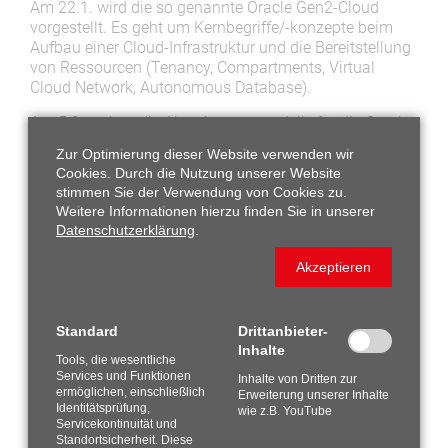
Am 22.1. wird die so genannte Oracle Gen2-Cloud
vorgestellt. Es geht um Kernbegriffe/-konzepte beim
Aufbau einer Cloud-Infrastruktur und die Bereitstellung
von Ressourcen (Tenancy, Compartments, Virtual
Cloud Network, Autonomous Database).
Am 5.2.
stehen die Abrechnungsmodelle für die Oracle
Cloud im Fokus: Wie können die Services
Zur Optimierung dieser Website verwenden wir
bedarfsgerecht genutzt werden und wo liegen die
Cookies. Durch die Nutzung unserer Website
Unterschiede zur On-Premise-Lizenzierung?
stimmen Sie der Verwendung von Cookies zu.
Weitere Informationen hierzu finden Sie in unserer
Am 19.2. richtet sich der Blick auf das System
Datenschutzerklärung
.
Monitoring auf Basis der Oracle Management Cloud
(OMC) und die Leistungspakete, die HUNKLER in
Akzeptieren
verschiedener Ausprägung dazu anbietet.
Die Webinare dauern jeweils von 11 Uhr bis 11.30 Uhr.
Eine Anmeldung ist zur Teilnahme erforderlich.
Standard
Drittanbieter-
Inhalte
Tools, die wesentliche
Die Webinare sind aufgezeichnet und können online
Services und Funktionen
Inhalte von Dritten zur
hier abgerufen werden:
Webinare ansehen
ermöglichen, einschließlich
Erweiterung unserer Inhalte
Identitätsprüfung,
wie z.B. YouTube
Servicekontinuität und
ZURÜCK ZUR ÜBERSICHT
Standortsicherheit. Diese