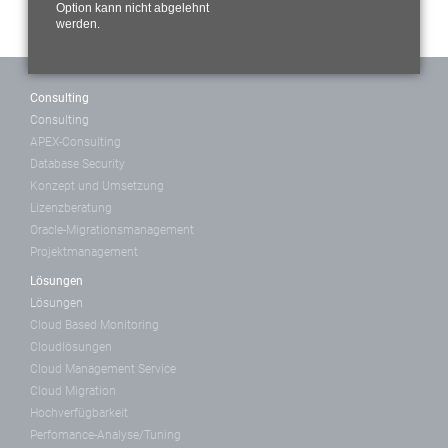
Option kann nicht abgelehnt
werden.
Consulting
Consulting
APEX-Consulting
Database Security
Konzept und Umsetzung
Lizenzberatung
Oracle-Migrationsmanagement
Projektmanagement
Lösungen
Lösungen
Cloud Based Monitoring
Cloudlösungen
Cloud Management Service
Cloud Migration
Hochverfügbarkeit
Perfomance-Analyse/Tuning