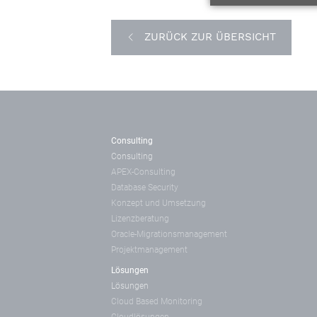
ZURÜCK ZUR ÜBERSICHT
Consulting
Consulting
APEX-Consulting
Database Security
Konzept und Umsetzung
Lizenzberatung
Oracle-Migrationsmanagement
Projektmanagement
Lösungen
Lösungen
Cloud Based Monitoring
Cloudlösungen