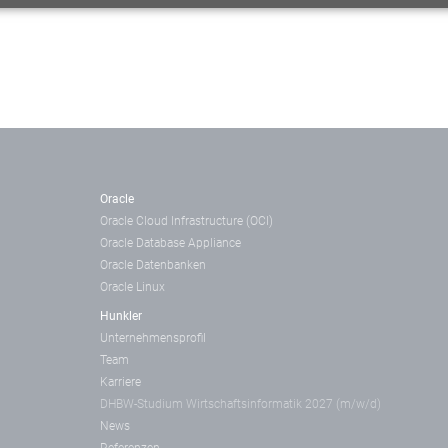
Oracle
Oracle Cloud Infrastructure (OCI)
Oracle Database Appliance
Oracle Datenbanken
Oracle Linux
Hunkler
Unternehmensprofil
Team
Karriere
DHBW-Studium Wirtschaftsinformatik 2027 (m/w/d)
News
Referenzen