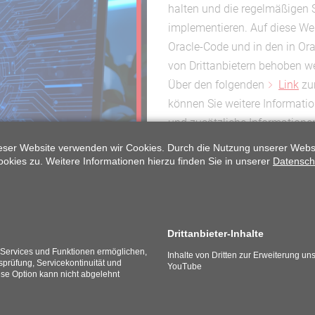
halten und die regelmäßigen 
implementieren. Auf diese We
Oracle-Code und in den in O
von Drittanbietern behoben w
Über den folgenden
Link
zum
können Sie weitere Informati
und zusätzliche Informatione
Ihre Anwendungen auf den akt
eser Website verwenden wir Cookies. Durch die Nutzung unserer Webs
Unser Team steht Ihnen gerne
kies zu. Weitere Informationen hierzu finden Sie in unserer
Datensch
Sicherheitslücken zu bewerten
Patches zu helfen. Zögern Sie
Die nächsten Termine der Crit
Drittanbieter-Inhalte
e Services und Funktionen ermöglichen,
Inhalte von Dritten zur Erweiterung uns
21. Juli 2026
tsprüfung, Servicekontinuität und
YouTube
ese Option kann nicht abgelehnt
20. Oktober 2026
19. Januar 2027
20. April 2027