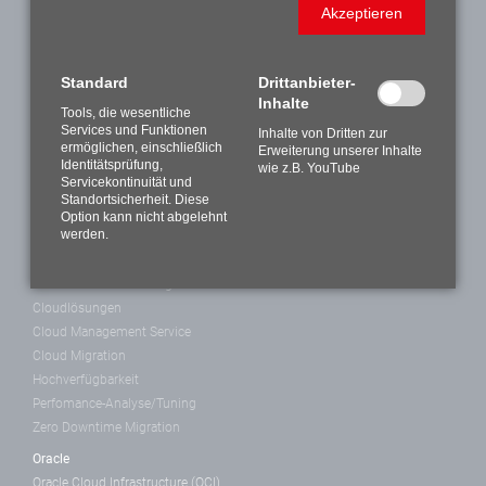
Akzeptieren
Consulting
Consulting
Standard
Drittanbieter-
APEX-Consulting
Inhalte
Database Security
Tools, die wesentliche
Services und Funktionen
Konzept und Umsetzung
Inhalte von Dritten zur
ermöglichen, einschließlich
Erweiterung unserer Inhalte
Lizenzberatung
Identitätsprüfung,
wie z.B. YouTube
Oracle-Migrationsmanagement
Servicekontinuität und
Standortsicherheit. Diese
Projektmanagement
Option kann nicht abgelehnt
werden.
Lösungen
Lösungen
Cloud Based Monitoring
Cloudlösungen
Cloud Management Service
Cloud Migration
Hochverfügbarkeit
Perfomance-Analyse/Tuning
Zero Downtime Migration
Oracle
Oracle Cloud Infrastructure (OCI)