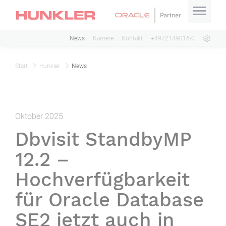
News
Karriere
Kontakt
+4972149016-0
Start
Hunkler
News
Oktober 2025
Dbvisit StandbyMP
12.2 –
Hochverfügbarkeit
für Oracle Database
SE2 jetzt auch in