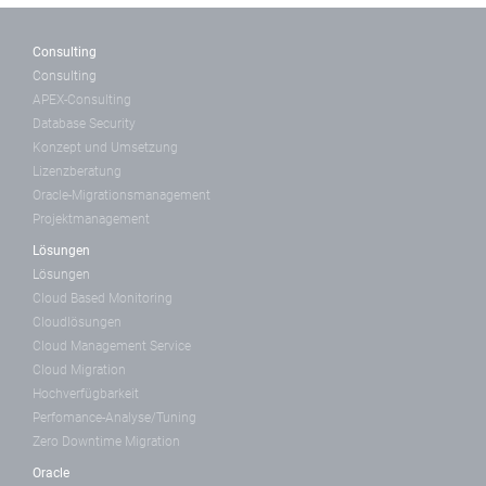
Consulting
Consulting
APEX-Consulting
Database Security
Konzept und Umsetzung
Lizenzberatung
Oracle-Migrationsmanagement
Projektmanagement
Lösungen
Lösungen
Cloud Based Monitoring
Cloudlösungen
Cloud Management Service
Cloud Migration
Hochverfügbarkeit
Perfomance-Analyse/Tuning
Zero Downtime Migration
Oracle