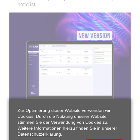
nötig ist.
Zur Optimierung dieser Website verwenden wir
Cookies. Durch die Nutzung unserer Website
Weitere Vorteile für SE2-Nutzer
stimmen Sie der Verwendung von Cookies zu.
Weitere Informationen hierzu finden Sie in unserer
Intelligent Activation:
Gezielte Anwendung von
Datenschutzerklärung
.
Archivlogs für geplante Tests oder Notfälle.