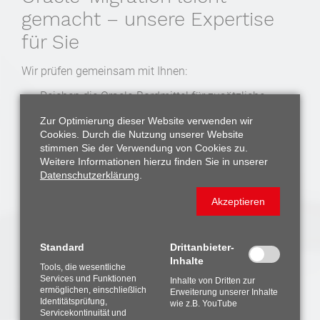
gemacht – unsere Expertise
für Sie
Wir prüfen gemeinsam mit Ihnen:
Reichen die Oracle-Bordmittel für zusätzliche
Leistung?
Zur Optimierung dieser Website verwenden wir
Müssen Systeme oder Ressourcen erweitert
Cookies. Durch die Nutzung unserer Website
werden?
stimmen Sie der Verwendung von Cookies zu.
Sind aktuelle Releases oder Patch-Levels
Weitere Informationen hierzu finden Sie in unserer
notwendig, um Zertifizierungen zu erfüllen?
Datenschutzerklärung
.
Unsere Antwort ist stets so schlank wie möglich: Wenn
Akzeptieren
Bordmittel ausreichen, nutzen wir diese. Wo nötig,
setzen wir auf bewährte Werkzeuge wie
Oracle
GoldenGate
, um Zero Downtime Migrations zu
Standard
Drittanbieter-
realisieren – ohne Ausfälle im Betrieb.
Inhalte
Tools, die wesentliche
Sicher, schnell und reibungslos
Services und Funktionen
Inhalte von Dritten zur
ermöglichen, einschließlich
Erweiterung unserer Inhalte
Bevor Ihr optimiertes System live geht, führen wir eine
Identitätsprüfung,
wie z.B. YouTube
umfassende
Testmigration
durch. Dabei prüfen wir:
Servicekontinuität und