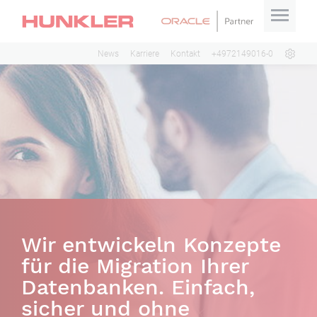
News
Karriere
Kontakt
+4972149016-0
Wir entwickeln Konzepte
für die Migration Ihrer
Datenbanken. Einfach,
sicher und ohne