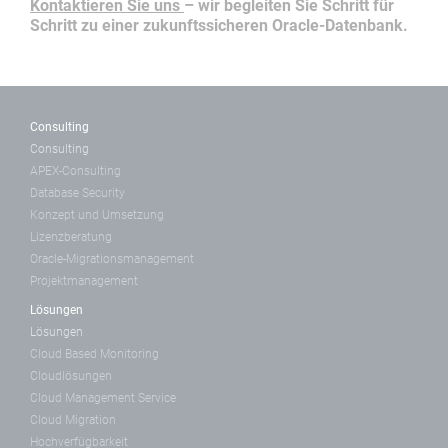
Kontaktieren Sie uns
– wir begleiten Sie Schritt für
Schritt zu einer zukunftssicheren Oracle-Datenbank.
Consulting
Consulting
APEX-Consulting
Database Security
Konzept und Umsetzung
Lizenzberatung
Oracle-Migrationsmanagement
Projektmanagement
Lösungen
Lösungen
Cloud Based Monitoring
Cloudlösungen
Cloud Management Service
Cloud Migration
Hochverfügbarkeit