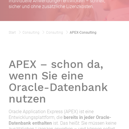
Individuelle Anwendungen entwickeln – schnell,
sicher und ohne zusätzliche Lizenzkosten.
Start
Consulting
Consulting
APEX-Consulting
APEX – schon da,
wenn Sie eine
Oracle-Datenbank
nutzen
Oracle Application Express (APEX) ist eine
Entwicklungsplattform, die
bereits in jeder Oracle-
Datenbank enthalten
ist.
Das heißt: Sie müssen keine
zusätzlichen Lizenzen erwerben – und können sofort