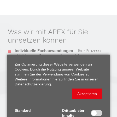
Was wir mit APEX für Sie
umsetzen können
Individuelle Fachanwendungen
– Ihre Prozesse
abbilden, wo Standardsoftware nicht passt
Zur Optimierung dieser Website verwenden wir
Erweiterungen
– Dashboards, Reports oder
Cookies. Durch die Nutzung unserer Website
Workflows ergänzen bestehende Systeme
stimmen Sie der Verwendung von Cookies zu.
Weitere Informationen hierzu finden Sie in unserer
Migrationen
– Ablösung von Excel/Access-
Datenschutzerklärung
.
Lösungen, zentral und sicher in Ihrer Datenbank
Akzeptieren
Prototypen
– Ideen schnell entwickeln, testen und
in den Betrieb bringen
Standard
Drittanbieter-
Inhalte